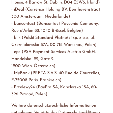
House, 4 Barrow St, Dublin, D04 E5W5, Irland)
- iDeal (Currence Holding BV, Beethovenstraat
300 Amsterdam, Niederlande)
- bancontact (Bancontact Payconiq Company,
Rue d'Arlon 82, 1040 Brüssel, Belgien)
- blik (Polski Standard Płatności sp. z o.o., ul.
Czerniakowska 87A, 00-718 Warschau, Polen)
- eps (PSA Payment Services Austria GmbH,
Handelskai 92, Gate 2
1200 Wien, Österreich)
- MyBank (PRETA S.A.S, 40 Rue de Courcelles,
F-75008 Paris, Frankreich)
- Przelewy24 (PayPro SA, Kanclerska 15A, 60-
326 Poznań, Polen)
Weitere datenschutzrechtliche Informationen
entnehmen Sie bitte der Datenschutzerklärung